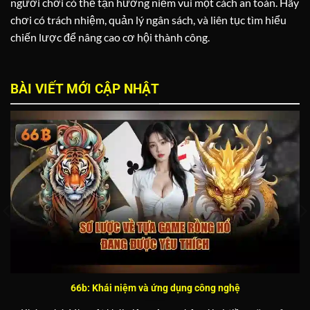
người chơi có thể tận hưởng niềm vui một cách an toàn. Hãy
chơi có trách nhiệm, quản lý ngân sách, và liên tục tìm hiểu
chiến lược để nâng cao cơ hội thành công.
BÀI VIẾT MỚI CẬP NHẬT
66b: Khái niệm và ứng dụng công nghệ