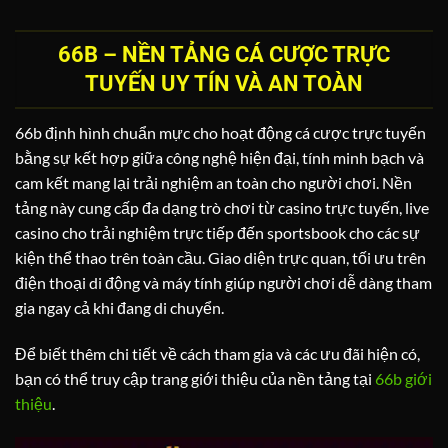
66B – NỀN TẢNG CÁ CƯỢC TRỰC
TUYẾN UY TÍN VÀ AN TOÀN
66b định hình chuẩn mực cho hoạt động cá cược trực tuyến
bằng sự kết hợp giữa công nghệ hiện đại, tính minh bạch và
cam kết mang lại trải nghiệm an toàn cho người chơi. Nền
tảng này cung cấp đa dạng trò chơi từ casino trực tuyến, live
casino cho trải nghiệm trực tiếp đến sportsbook cho các sự
kiện thể thao trên toàn cầu. Giao diện trực quan, tối ưu trên
điện thoại di động và máy tính giúp người chơi dễ dàng tham
gia ngay cả khi đang di chuyển.
Để biết thêm chi tiết về cách tham gia và các ưu đãi hiện có,
bạn có thể truy cập trang giới thiệu của nền tảng tại
66b giới
thiệu
.