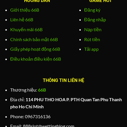
HƯỚNG DẪN
GAME HOT
Giới thiệu 66B
Đăng ký
Liên hệ 66B
Đăng nhập
Khuyến mãi 66B
Nạp tiền
Chính sách bảo mật 66B
Rút tiền
Giấy phép hoạt động 66B
Tải app
Điều khoản điều kiện 66B
THÔNG TIN LIÊN HỆ
Thương hiệu:
66B
Địa chỉ:
114 PHU THO HOA P. PTH Quan Tan Phu Thanh
pho Ho Chi Minh
Phone:
0967316136
Email:
888slot@wettingblog.com