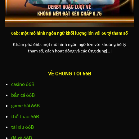
66b: một mô hình ngôn ngữ khối lượng lớn với 66 tỷ tham số
Khám phá 66b, một mô hình ngôn ngữ lớn với khoảng 66 tỷ
tham số, cách hoạt động và các ứng dụng[...]
VỀ CHÚNG TÔI 66B
casino 66B
bắn cá 66B
game bài 66B
thể thao 66B
tài xỉu 66B
đá gà 66B