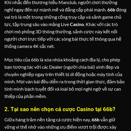
Khi nhắc đến thương hiệu Manclub, người chơi thường
nghĩ ngay đến sự mạnh mẽ và đẳng cấp phái mạnh.
66b
đóng
vai trò là một trong những cổng truy cập và sảnh game chủ
lực, tập trung sâu vào mảng Live
Casino
. Khác với các trò
chơi mô phỏng 3D thông thường, sảnh cược này kết nối
người chơi trực tiếp với các sòng bài thực tế thông qua hệ
thống camera 4K sắc nét.
Mục tiêu của 66b là xóa nhòa khoảng cách địa lý, cho phép
bạn tương tác với các Dealer (người chia bài) xinh đẹp và
chuyên nghiệp ngay trên thiết bị di động hoặc máy tính của
mình. Mọi ván bài đều diễn ra trong thời gian thực, đảm bảo
tính minh bạch tuyệt đối và loại bỏ mọi nghi ngờ về sự can
thiệp của phần mềm.
2. Tại sao nên chọn cá cược Casino tại 66b?
Giữa hàng trăm nền tảng cá cược hiện nay,
66b
vẫn giữ
vững vị thế nhờ vào những ưu điểm vượt trội được xây