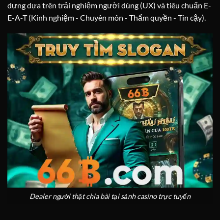
dựng dựa trên trải nghiệm người dùng (UX) và tiêu chuẩn E-
E-A-T (Kinh nghiệm - Chuyên môn - Thẩm quyền - Tin cậy).
Dealer người thật chia bài tại sảnh casino trực tuyến