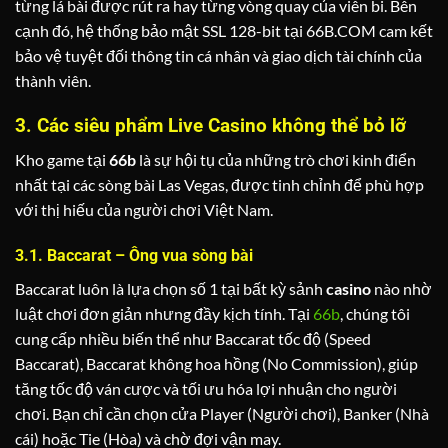
từng lá bài được rút ra hay từng vòng quay của viên bi. Bên
cạnh đó, hệ thống bảo mật SSL 128-bit tại 66B.COM cam kết
bảo vệ tuyệt đối thông tin cá nhân và giao dịch tài chính của
thành viên.
3. Các siêu phẩm Live Casino không thể bỏ lỡ
Kho game tại
66b
là sự hội tụ của những trò chơi kinh điển
nhất tại các sòng bài Las Vegas, được tinh chỉnh để phù hợp
với thị hiếu của người chơi Việt Nam.
3.1. Baccarat – Ông vua sòng bài
Baccarat luôn là lựa chọn số 1 tại bất kỳ sảnh
casino
nào nhờ
luật chơi đơn giản nhưng đầy kịch tính. Tại
66b
, chúng tôi
cung cấp nhiều biến thể như Baccarat tốc độ (Speed
Baccarat), Baccarat không hoa hồng (No Commission), giúp
tăng tốc độ ván cược và tối ưu hóa lợi nhuận cho người
chơi. Bạn chỉ cần chọn cửa Player (Người chơi), Banker (Nhà
cái) hoặc Tie (Hòa) và chờ đợi vận may.