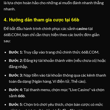
là lựa chọn hoàn hảo cho những ai muốn đánh nhanh thắng
nhanh.
4. Hướng dẫn tham gia cược tại 66b
Để bắt đầu hành trình chinh phục các sảnh
casino
tại
66B.COM, bạn chỉ cần thực hiện theo các bước đơn giản
sau:
Bước 1:
Truy cập vào trang chủ chính thức 66B.COM.
Bước 2:
Đăng ký tài khoản thành viên (nếu chưa có) hoặc
đăng nhập.
Bước 3:
Nạp tiền vào tài khoản thông qua các kênh thanh
toán đa dạng (Ngân hàng, Ví điện tử, Thẻ cào).
Bước 4:
Tại thanh menu, chọn mục "Live Casino" và chọn
sảnh
66b
.
Bước 5:
Chọn trò chơi yêu thích, chọn bàn cược có mức