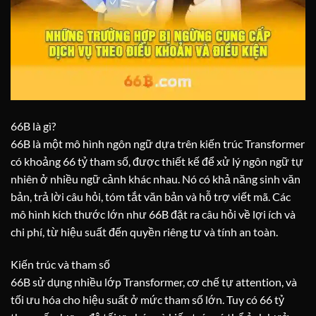
66B là gì?
66B là một mô hình ngôn ngữ dựa trên kiến trúc Transformer
có khoảng 66 tỷ tham số, được thiết kế để xử lý ngôn ngữ tự
nhiên ở nhiều ngữ cảnh khác nhau. Nó có khả năng sinh văn
bản, trả lời câu hỏi, tóm tắt văn bản và hỗ trợ viết mã. Các
mô hình kích thước lớn như 66B đặt ra câu hỏi về lợi ích và
chi phí, từ hiệu suất đến quyền riêng tư và tính an toàn.
Kiến trúc và tham số
66B sử dụng nhiều lớp Transformer, cơ chế tự attention, và
tối ưu hóa cho hiệu suất ở mức tham số lớn. Tuy có 66 tỷ