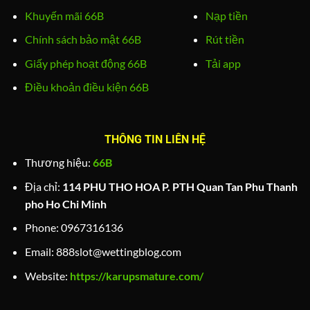
Khuyến mãi 66B
Nạp tiền
Chính sách bảo mật 66B
Rút tiền
Giấy phép hoạt động 66B
Tải app
Điều khoản điều kiện 66B
THÔNG TIN LIÊN HỆ
Thương hiệu:
66B
Địa chỉ:
114 PHU THO HOA P. PTH Quan Tan Phu Thanh
pho Ho Chi Minh
Phone:
0967316136
Email:
888slot@wettingblog.com
Website:
https://karupsmature.com/