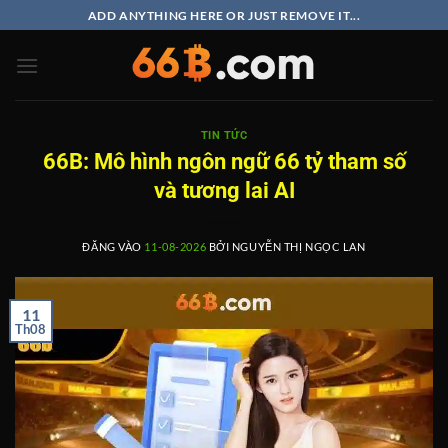
Bỏ
ADD ANYTHING HERE OR JUST REMOVE IT...
qua
nội
dung
TIN TỨC
66B: Mô hình ngôn ngữ 66 tỷ tham số
và tương lai AI
ĐĂNG VÀO
11-08-2026
BỞI
NGUYỄN THỊ NGỌC LAN
11
Th08