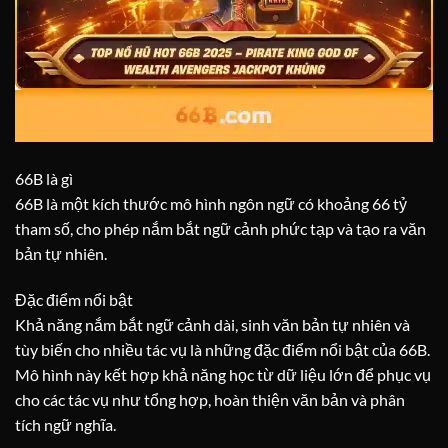
66B là gì
66B là một kích thước mô hình ngôn ngữ có khoảng 66 tỷ
tham số, cho phép nắm bắt ngữ cảnh phức tạp và tạo ra văn
bản tự nhiên.
Đặc điểm nổi bật
Khả năng nắm bắt ngữ cảnh dài, sinh văn bản tự nhiên và
tùy biến cho nhiều tác vụ là những đặc điểm nổi bật của 66B.
Mô hình này kết hợp khả năng học từ dữ liệu lớn để phục vụ
cho các tác vụ như tổng hợp, hoàn thiện văn bản và phân
tích ngữ nghĩa.