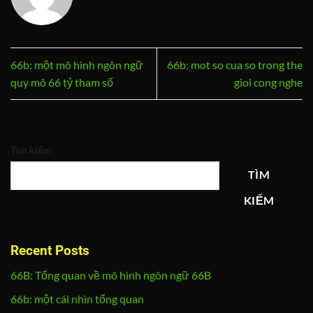
66b: một mô hình ngôn ngữ
66b: mot so cua so trong the
quy mô 66 tỷ tham số
gioi cong nghe
Tìm kiếm
TÌM
KIẾM
Recent Posts
66B: Tổng quan về mô hình ngôn ngữ 66B
66b: một cái nhìn tổng quan