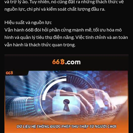
và trợ lý ảo. Tuy nhiên, nó cũng đặt ra những thách thức về
nguồn lực, chi phí và kiểm soát chất lượng đầu ra.
Hiệu suất và nguồn lực
Vận hành 66B đòi hỏi phần cứng mạnh mẽ, tối ưu hóa mô
hình và quản lý tiêu thụ điện năng. Việc tinh chỉnh và an toàn
vận hành là thách thức quan trọng.