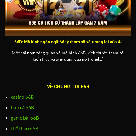
66B: Mô hình ngôn ngữ 66 tỷ tham số và tương lai của AI
Một cái nhìn tổng quan về mô hình 66B, kích thước tham số,
kiến trúc và ứng dụng của nó trong[...]
VỀ CHÚNG TÔI 66B
casino 66B
bắn cá 66B
game bài 66B
thể thao 66B