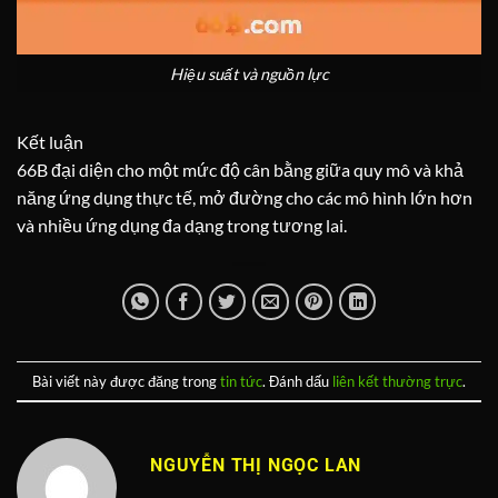
Hiệu suất và nguồn lực
Kết luận
66B đại diện cho một mức độ cân bằng giữa quy mô và khả
năng ứng dụng thực tế, mở đường cho các mô hình lớn hơn
và nhiều ứng dụng đa dạng trong tương lai.
Bài viết này được đăng trong
tin tức
. Đánh dấu
liên kết thường trực
.
NGUYỄN THỊ NGỌC LAN