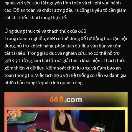
nghĩa với yêu cầu tài nguyên tính toán và chi phí vận hành
cao. Độ an toàn và chất lượng đầu ra cũng là yếu tố cần giám
sát khi triển khai trong thực tế.
Ứng dụng thực tế và thách thức của 66B
Trong doanh nghiệp, 66B có thể dùng để tự động hóa tạo nội
dung, hỗ trợ khách hàng, phân tích dữ liệu văn bản và tóm
tắt tài liệu. Trong giáo dục và nghiên cứu, nó có thể hỗ trợ
gợi ý ý tưởng, làm bài tập và giải thích khái niệm. Thách thức
gồm thiên vị dữ liệu, kiểm soát chất lượng, và đảm bảo an
toàn thông tin. Việc tích hợp với hệ thống có sẵn và đánh giá
phiên bản cũng là quá trình quan trọng.