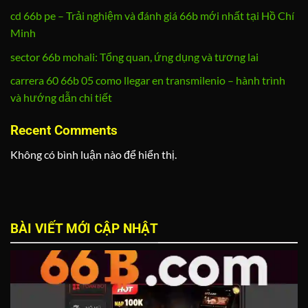
cd 66b pe – Trải nghiệm và đánh giá 66b mới nhất tại Hồ Chí
Minh
sector 66b mohali: Tổng quan, ứng dụng và tương lai
carrera 60 66b 05 como llegar en transmilenio – hành trình
và hướng dẫn chi tiết
Recent Comments
Không có bình luận nào để hiển thị.
BÀI VIẾT MỚI CẬP NHẬT