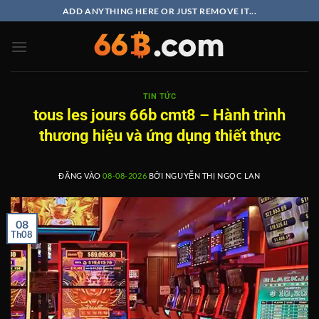
Bỏ
ADD ANYTHING HERE OR JUST REMOVE IT...
qua
nội
dung
TIN TỨC
tous les jours 66b cmt8 – Hành trình
thương hiệu và ứng dụng thiết thực
ĐĂNG VÀO
08-08-2026
BỞI
NGUYỄN THỊ NGỌC LAN
08
Th08