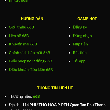
tin tức 66B
HƯỚNG DẪN
GAME HOT
Giới thiệu 66B
Đăng ký
Liên hệ 66B
Đăng nhập
Khuyến mãi 66B
Nạp tiền
Chính sách bảo mật 66B
Rút tiền
Giấy phép hoạt động 66B
Tải app
Điều khoản điều kiện 66B
THÔNG TIN LIÊN HỆ
Thương hiệu:
66B
Địa chỉ:
114 PHU THO HOA P. PTH Quan Tan Phu Thanh