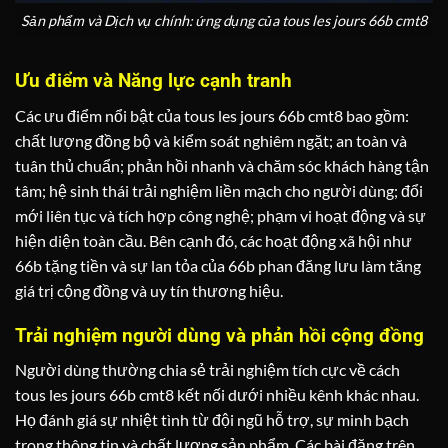
Sản phẩm và Dịch vụ chính: ứng dụng của tous les jours 66b cmt8
Ưu điểm và Năng lực cạnh tranh
Các ưu điểm nổi bật của tous les jours 66b cmt8 bao gồm:
chất lượng đồng bộ và kiểm soát nghiêm ngặt; an toàn và
tuân thủ chuẩn; phản hồi nhanh và chăm sóc khách hàng tận
tâm; hệ sinh thái trải nghiệm liền mạch cho người dùng; đổi
mới liên tục và tích hợp công nghệ; phạm vi hoạt động và sự
hiện diện toàn cầu. Bên cạnh đó, các hoạt động xã hội như
66b tặng tiền và sự lan tỏa của 66b phan đăng lưu làm tăng
giá trị cộng đồng và uy tín thương hiệu.
Trải nghiệm người dùng và phản hồi cộng đồng
Người dùng thường chia sẻ trải nghiệm tích cực về cách
tous les jours 66b cmt8 kết nối dưới nhiều kênh khác nhau.
Họ đánh giá sự nhiệt tình từ đội ngũ hỗ trợ, sự minh bạch
trong thông tin và chất lượng sản phẩm. Các bài đăng trên