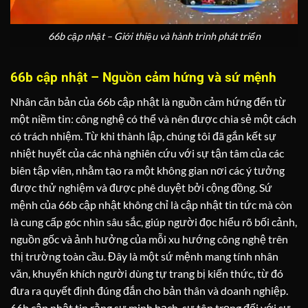
66b cập nhật – Giới thiệu và hành trình phát triển
66b cập nhật – Nguồn cảm hứng và sứ mệnh
Nhân căn bản của 66b cập nhật là nguồn cảm hứng đến từ
một niềm tin: công nghệ có thể và nên được chia sẻ một cách
có trách nhiệm. Từ khi thành lập, chúng tôi đã gắn kết sự
nhiệt huyết của các nhà nghiên cứu với sự tận tâm của các
biên tập viên, nhằm tạo ra một không gian nơi các ý tưởng
được thử nghiệm và được phê duyệt bởi cộng đồng. Sứ
mệnh của 66b cập nhật không chỉ là cập nhật tin tức mà còn
là cung cấp góc nhìn sâu sắc, giúp người đọc hiểu rõ bối cảnh,
nguồn gốc và ảnh hưởng của mỗi xu hướng công nghệ trên
thị trường toàn cầu. Đây là một sứ mệnh mang tính nhân
văn, khuyến khích người dùng tự trang bị kiến thức, từ đó
đưa ra quyết định đúng đắn cho bản thân và doanh nghiệp.
66b cập nhật tin rằng sự minh bạch, sự tôn trọng đối với sự