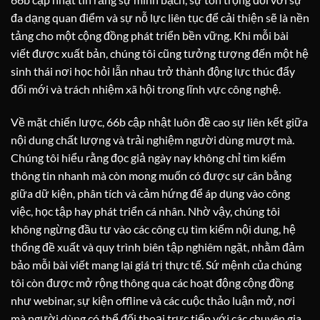
đa dạng quan điểm và sự nỗ lực liên tục để cải thiện sẽ là nền
tảng cho một cộng đồng phát triển bền vững. Khi mỗi bài
viết được xuất bản, chúng tôi cũng tưởng tượng đến một hệ
sinh thái nơi học hỏi lẫn nhau trở thành động lực thúc đẩy
đổi mới và trách nhiệm xã hội trong lĩnh vực công nghệ.
Về mặt chiến lược, 66b cập nhật luôn đề cao sự liên kết giữa
nội dung chất lượng và trải nghiệm người dùng mượt mà.
Chúng tôi hiểu rằng đọc giả ngày nay không chỉ tìm kiếm
thông tin nhanh mà còn mong muốn có được sự cân bằng
giữa dữ kiện, phân tích và cảm hứng để áp dụng vào công
việc, học tập hay phát triển cá nhân. Nhờ vậy, chúng tôi
không ngừng đầu tư vào các công cụ tìm kiếm nội dung, hệ
thống đề xuất và quy trình biên tập nghiêm ngặt, nhằm đảm
bảo mỗi bài viết mang lại giá trị thực tế. Sứ mệnh của chúng
tôi còn được mở rộng thông qua các hoạt động cộng đồng
như webinar, sự kiện offline và các cuộc thảo luận mở, nơi
mà người dùng có thể đối thoại trực tiếp với các chuyên gia