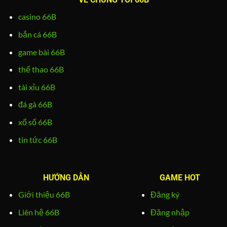
casino 66B
bắn cá 66B
game bài 66B
thể thao 66B
tài xỉu 66B
đá gà 66B
xổ số 66B
tin tức 66B
HƯỚNG DẪN
GAME HOT
Giới thiệu 66B
Đăng ký
Liên hệ 66B
Đăng nhập