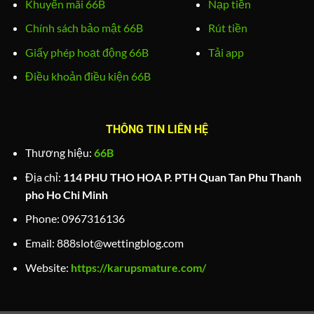
Khuyến mãi 66B
Nạp tiền
Chính sách bảo mật 66B
Rút tiền
Giấy phép hoạt động 66B
Tải app
Điều khoản điều kiện 66B
THÔNG TIN LIÊN HỆ
Thương hiệu:
66B
Địa chỉ:
114 PHU THO HOA P. PTH Quan Tan Phu Thanh
pho Ho Chi Minh
Phone:
0967316136
Email:
888slot@wettingblog.com
Website:
https://karupsmature.com/