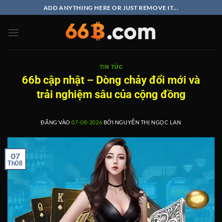
Bỏ
ADD ANYTHING HERE OR JUST REMOVE IT...
qua
nội
dung
TIN TỨC
66b cập nhật – Dòng chảy đổi mới và
trải nghiệm sâu của cộng đồng
ĐĂNG VÀO
07-08-2026
BỞI
NGUYỄN THỊ NGỌC LAN
07
Th08