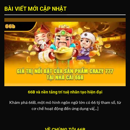
BÀI VIẾT MỚI CẬP NHẬT
66B và nền tảng trí tuệ nhân tạo hiện đại
Khám phá 66B, một mô hình ngôn ngữ lớn có 66 tỷ tham số, từ
cơ chế hoạt động đến ứng dụng và[...]
VỀ CHÚNG TÔI 66B