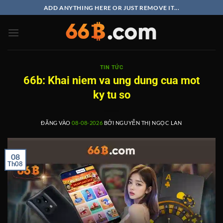
Bỏ
ADD ANYTHING HERE OR JUST REMOVE IT...
qua
nội
dung
TIN TỨC
66b: Khai niem va ung dung cua mot
ky tu so
ĐĂNG VÀO
08-08-2026
BỞI
NGUYỄN THỊ NGỌC LAN
08
Th08