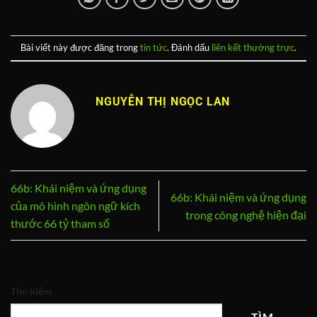
Bài viết này được đăng trong
tin tức
. Đánh dấu
liên kết thường trực
.
NGUYỄN THỊ NGỌC LAN
66b: Khái niệm và ứng dụng
66b: Khái niệm và ứng dụng
của mô hình ngôn ngữ kích
trong công nghệ hiện đại
thước 66 tỷ tham số
Tìm kiếm