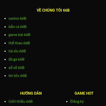
VỀ CHÚNG TÔI 66B
casino 66B
bắn cá 66B
game bài 66B
thể thao 66B
tài xỉu 66B
đá gà 66B
xổ số 66B
tin tức 66B
HƯỚNG DẪN
GAME HOT
Giới thiệu 66B
Đăng ký