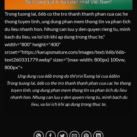
Trong tuong lai, 66b co the tro thanh thanh phan cua cac he
thong tuyen tinh, ung dung phan mem thong tin va phan tich
du lieu nhanh hon. Nhung can luu y den quyen rieng tu, minh
bach du lieu, va loi ich khi ap dung trong thuc te.
"
width="800" height="400"
srcset="https://karupsmature.com/images/text/66b/66b-
text260331779.webp" sizes="(max-width: 800px) 100vw,
800px">
Ung dung cua 66b trong do thi\n\n
Tuong lai cua 66b
\n
Trong tuong lai, 66b co the tro thanh thanh phan cua cac he thong
tuyen tinh, ung dung phan mem thong tin va phan tich du lieu
nhanh hon. Nhung can luu y den quyen rieng tu, minh bach du
lieu, va loi ich khi ap dung trong thuc te.