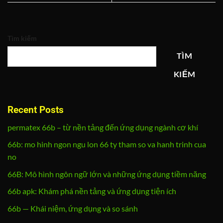
Tìm kiếm
TÌM
KIẾM
Recent Posts
permatex 66b – từ nền tảng đến ứng dụng ngành cơ khí
66b: mo hinh ngon ngu lon 66 ty tham so va hanh trinh cua
no
66B: Mô hình ngôn ngữ lớn và những ứng dụng tiềm năng
66b apk: Khám phá nền tảng và ứng dụng tiện ích
66b — Khái niệm, ứng dụng và so sánh