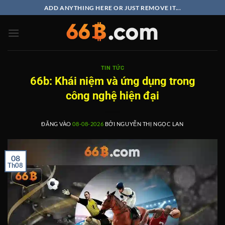
Bỏ
ADD ANYTHING HERE OR JUST REMOVE IT...
qua
nội
dung
TIN TỨC
66b: Khái niệm và ứng dụng trong
công nghệ hiện đại
ĐĂNG VÀO
08-08-2026
BỞI
NGUYỄN THỊ NGỌC LAN
08
Th08