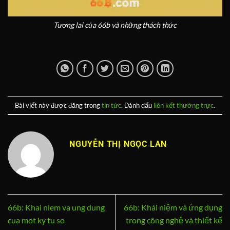
Tương lai của 66b và những thách thức
Bài viết này được đăng trong
tin tức
. Đánh dấu
liên kết thường trực
.
NGUYỄN THỊ NGỌC LAN
66b: Khai niem va ung dung
66b: Khái niệm và ứng dụng
cua mot ky tu so
trong công nghệ và thiết kế