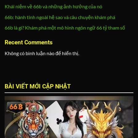
Khái niệm về 66b và những ảnh hưởng của nó
66b: hành tinh ngoài hệ sao và câu chuyện khám phá
66b là gì? Khám phá một mô hình ngôn ngữ 66 tỷ tham số
Recent Comments
Không có bình luận nào để hiển thị.
BÀI VIẾT MỚI CẬP NHẬT