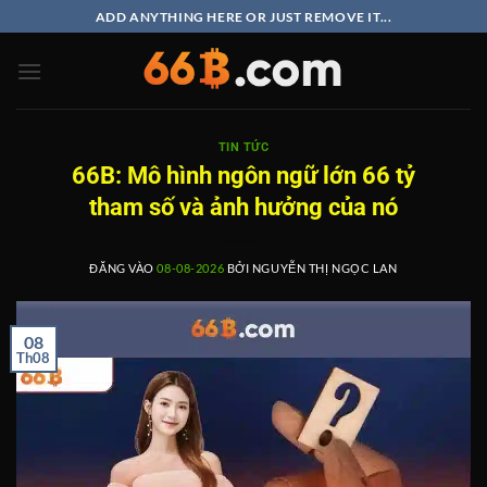
Bỏ
ADD ANYTHING HERE OR JUST REMOVE IT...
qua
nội
dung
TIN TỨC
66B: Mô hình ngôn ngữ lớn 66 tỷ
tham số và ảnh hưởng của nó
ĐĂNG VÀO
08-08-2026
BỞI
NGUYỄN THỊ NGỌC LAN
08
Th08