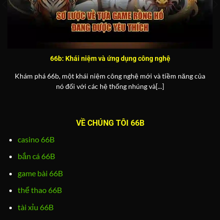
66b: Khái niệm và ứng dụng công nghệ
Khám phá 66b, một khái niệm công nghệ mới và tiềm năng của
nó đối với các hệ thống nhúng và[...]
VỀ CHÚNG TÔI 66B
casino 66B
bắn cá 66B
game bài 66B
thể thao 66B
tài xỉu 66B