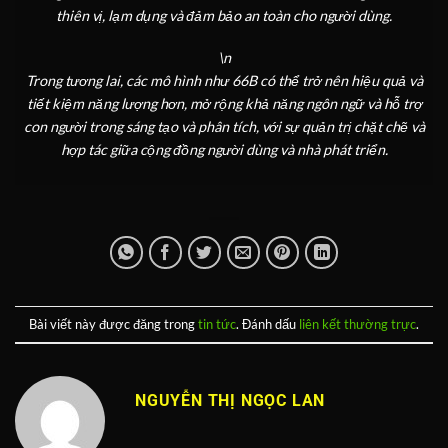
thiên vị, lạm dụng và đảm bảo an toàn cho người dùng.
\n
Trong tương lai, các mô hình như 66B có thể trở nên hiệu quả và
tiết kiệm năng lượng hơn, mở rộng khả năng ngôn ngữ và hỗ trợ
con người trong sáng tạo và phân tích, với sự quản trị chặt chẽ và
hợp tác giữa cộng đồng người dùng và nhà phát triển.
Bài viết này được đăng trong
tin tức
. Đánh dấu
liên kết thường trực
.
NGUYỄN THỊ NGỌC LAN