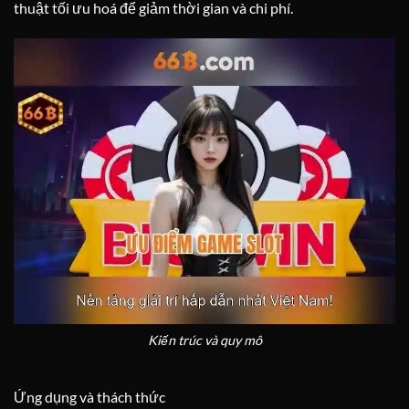
thuật tối ưu hoá để giảm thời gian và chi phí.
Kiến trúc và quy mô
Ứng dụng và thách thức