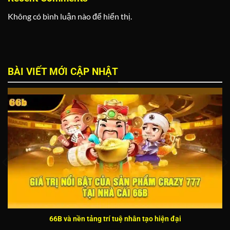
Không có bình luận nào để hiển thị.
BÀI VIẾT MỚI CẬP NHẬT
66B và nền tảng trí tuệ nhân tạo hiện đại