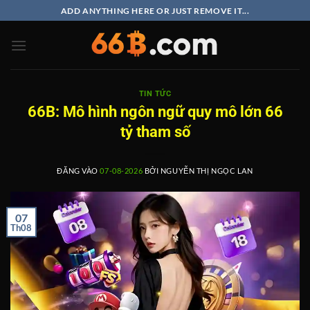
Bỏ
ADD ANYTHING HERE OR JUST REMOVE IT...
qua
nội
dung
TIN TỨC
66B: Mô hình ngôn ngữ quy mô lớn 66
tỷ tham số
ĐĂNG VÀO
07-08-2026
BỞI
NGUYỄN THỊ NGỌC LAN
07
Th08