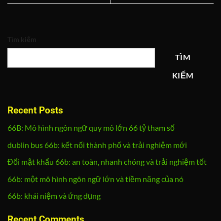
Tìm kiếm
TÌM
KIẾM
Recent Posts
66B: Mô hình ngôn ngữ quy mô lớn 66 tỷ tham số
dublin bus 66b: kết nối thành phố và trải nghiệm mới
Đổi mật khẩu 66b: an toàn, nhanh chóng và trải nghiệm tốt
66b: một mô hình ngôn ngữ lớn và tiềm năng của nó
66b: khái niệm và ứng dụng
Recent Comments