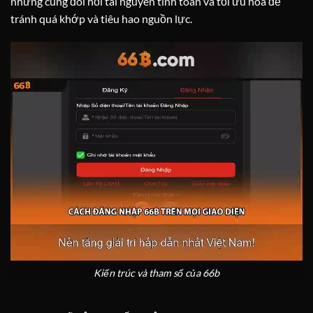
nhưng cũng đòi hỏi tài nguyên tính toán và tối ưu hóa để
tránh quá khớp và tiêu hao nguồn lực.
Kiến trúc và tham số của 66b