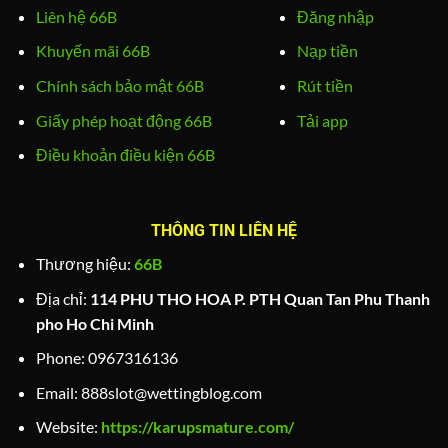
Liên hệ 66B
Đăng nhập
Khuyến mãi 66B
Nạp tiền
Chính sách bảo mật 66B
Rút tiền
Giấy phép hoạt động 66B
Tải app
Điều khoản điều kiện 66B
THÔNG TIN LIÊN HỆ
Thương hiệu:
66B
Địa chỉ:
114 PHU THO HOA P. PTH Quan Tan Phu Thanh
pho Ho Chi Minh
Phone:
0967316136
Email:
888slot@wettingblog.com
Website:
https://karupsmature.com/