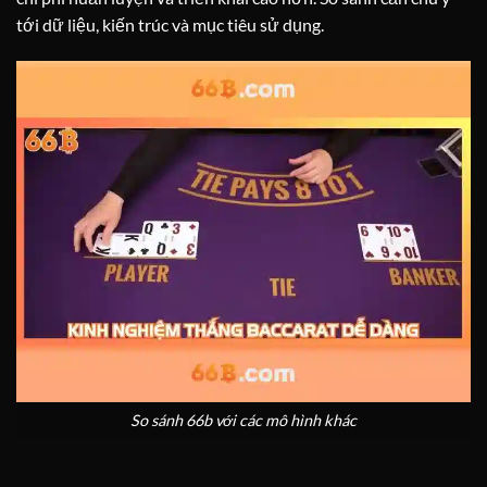
tới dữ liệu, kiến trúc và mục tiêu sử dụng.
So sánh 66b với các mô hình khác