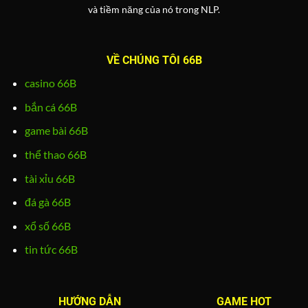
và tiềm năng của nó trong NLP.
VỀ CHÚNG TÔI 66B
casino 66B
bắn cá 66B
game bài 66B
thể thao 66B
tài xỉu 66B
đá gà 66B
xổ số 66B
tin tức 66B
HƯỚNG DẪN
GAME HOT