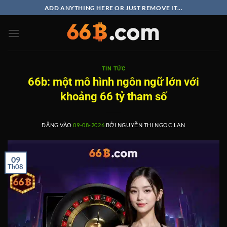
Bỏ
ADD ANYTHING HERE OR JUST REMOVE IT...
qua
nội
dung
TIN TỨC
66b: một mô hình ngôn ngữ lớn với
khoảng 66 tỷ tham số
ĐĂNG VÀO
09-08-2026
BỞI
NGUYỄN THỊ NGỌC LAN
09
Th08