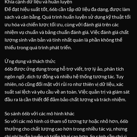
Khía cạnh dữ liệu và huấn luyện
Để đạt hiệu suất tốt, 66b cần tập dữ liệu đa dạng, được làm
sạch và cân bằng. Quá trình huấn luyện sử dụng kỹ thuật tối
ưu hóa và chiến lược tối ưu, cùng với đánh giá trên các
nhiệm vụ chuẩn và bảng chuẩn đánh giá. Việc đánh giá chất
lượng sinh văn bản và tính nhất quán là phần không thể
thiếu trong quá trình phát triển.
Ứng dụng và thách thức
66b được ứng dụng trong hỗ trợ viết, trợ lý ảo, phân tích
ngôn ngữ, dịch tự động và nhiều hệ thống tương tác. Tuy
nhiên, nó cũng đối mặt với rủi ro như thiên vị dữ liệu, xác
suất sai lệch và yêu cầu về an toàn. Việc quản trị và giám sát
đầu ra là cần thiết để đảm bảo chất lượng và trách nhiệm.
So sánh 66b với các mô hình khác
So với các mô hình có tham số tương tự hoặc nhỏ hơn, 66b
thường cho chất lượng cao hơn trong nhiều tác vụ, nhưng
chi phí huấn luyện và triển khai cao hơn. So sánh cần chú ý