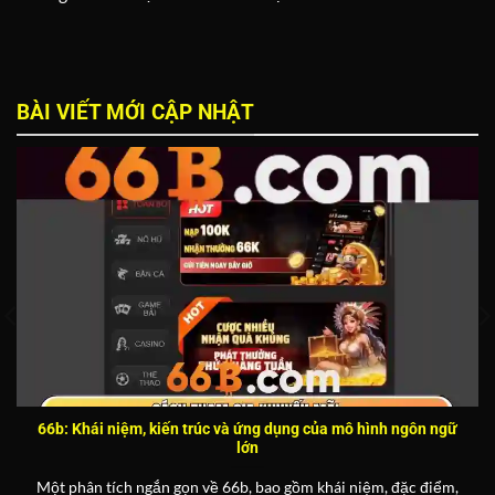
BÀI VIẾT MỚI CẬP NHẬT
66b: Khái niệm, kiến trúc và ứng dụng của mô hình ngôn ngữ
lớn
Một phân tích ngắn gọn về 66b, bao gồm khái niệm, đặc điểm,