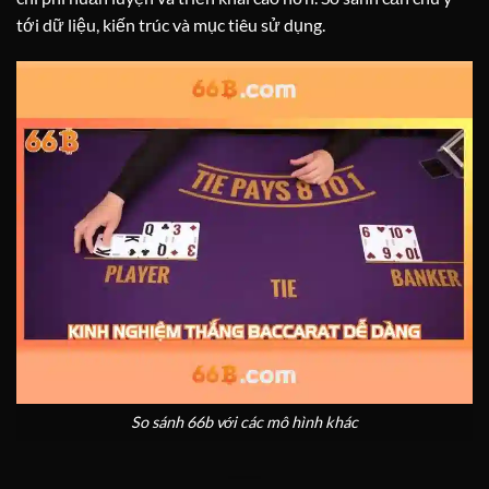
tới dữ liệu, kiến trúc và mục tiêu sử dụng.
So sánh 66b với các mô hình khác