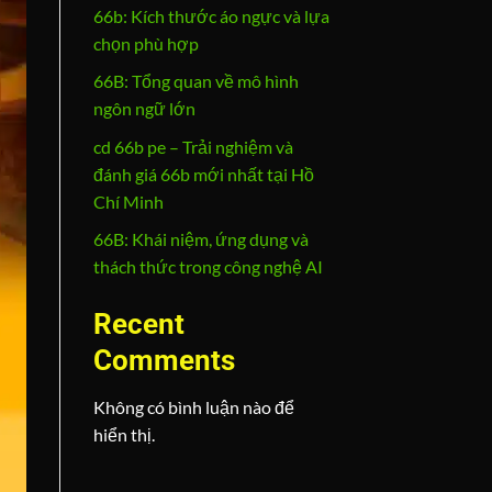
66b: Kích thước áo ngực và lựa
chọn phù hợp
66B: Tổng quan về mô hình
ngôn ngữ lớn
cd 66b pe – Trải nghiệm và
đánh giá 66b mới nhất tại Hồ
Chí Minh
66B: Khái niệm, ứng dụng và
thách thức trong công nghệ AI
Recent
Comments
Không có bình luận nào để
hiển thị.