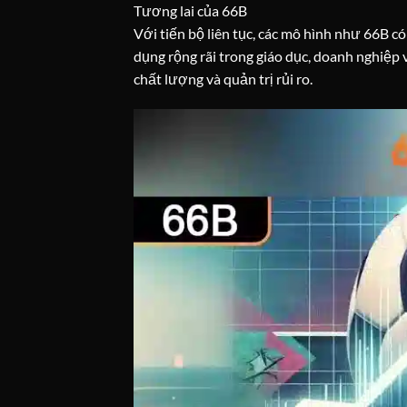
Tương lai của 66B
Với tiến bộ liên tục, các mô hình như 66B c
dụng rộng rãi trong giáo dục, doanh nghiệp
chất lượng và quản trị rủi ro.