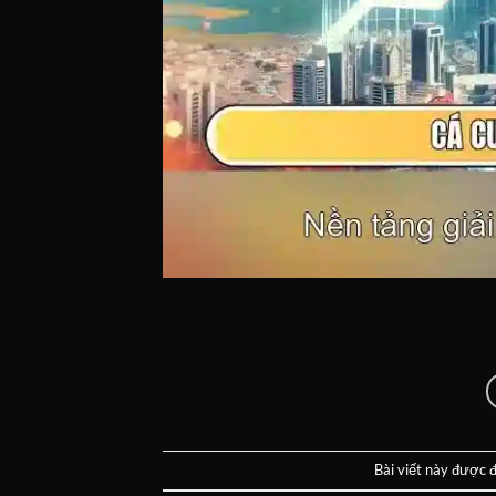
Bài viết này được 