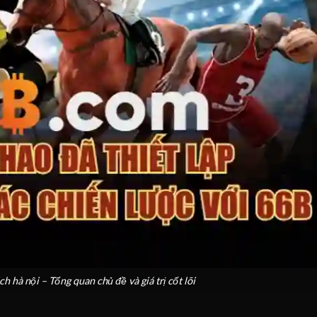
h hà nội – Tổng quan chủ đề và giá trị cốt lõi