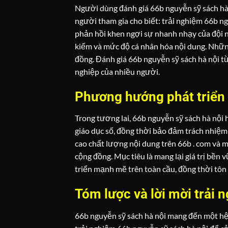
Người dùng đánh giá 66b nguyễn sỹ sách hà 
người tham gia cho biết: trải nghiệm 66b ng
phản hồi khen ngợi sự nhanh nhạy của đội ng
kiếm và mức độ cá nhân hóa nội dung. Nhữn
đồng. Đánh giá 66b nguyễn sỹ sách hà nội từ
nghiệp của nhiều người.
Phương hướng phát triển 
Trong tương lai, 66b nguyễn sỹ sách hà nội
giáo dục số, đồng thời bảo đảm trách nhiệm 
cao chất lượng nội dung trên 66b . com và m
cộng đồng. Mục tiêu là mang lại giá trị bền
triển mạnh mẽ trên toàn cầu, đồng thời tôn 
Tóm lược và lời mời trải 
66b nguyễn sỹ sách hà nội mang đến một hệ 