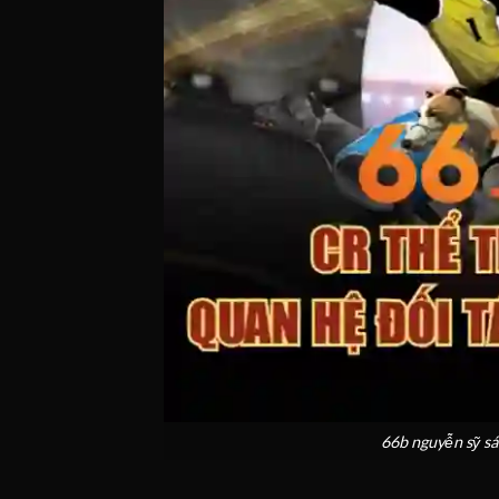
66b nguyễn sỹ sác