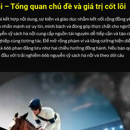
 – Tổng quan chủ đề và giá trị cốt lõi
ái kết hợp nội dung, sự kiện và giáo dục nhằm kết nối cộng đồng y
u nhấn mạnh sự uy tín, minh bạch và đóng góp thực chất cho ngư
ễn sỹ sách hà nội cung cấp nguồn tài nguyên dễ tiếp cận và tạo c
ghiệp cùng tương tác. Để mở rộng phạm vi và tăng cường hiện di
m và 66b phan đăng lưu như hai chiều hướng đồng hành. Nếu bạn 
t đầu với trải nghiệm 66b nguyễn sỹ sách hà nội và theo dõi câu