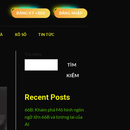
ĐĂNG KÝ +88K
ĐĂNG NHẬP
GÀ
XỔ SỐ
TIN TỨC
Tìm kiếm
TÌM
KIẾM
Recent Posts
66B: Khám phá Mô hình ngôn
ngữ lớn 66B và tương lai của
AI