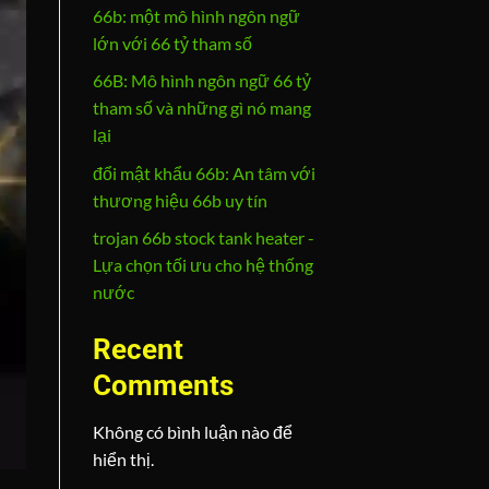
66b: một mô hình ngôn ngữ
lớn với 66 tỷ tham số
66B: Mô hình ngôn ngữ 66 tỷ
tham số và những gì nó mang
lại
đổi mật khẩu 66b: An tâm với
thương hiệu 66b uy tín
trojan 66b stock tank heater -
Lựa chọn tối ưu cho hệ thống
nước
Recent
Comments
Không có bình luận nào để
hiển thị.