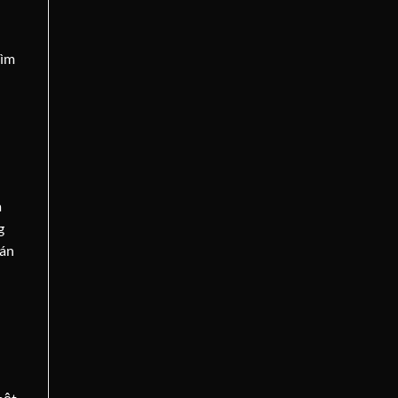
tìm
à
g
 án