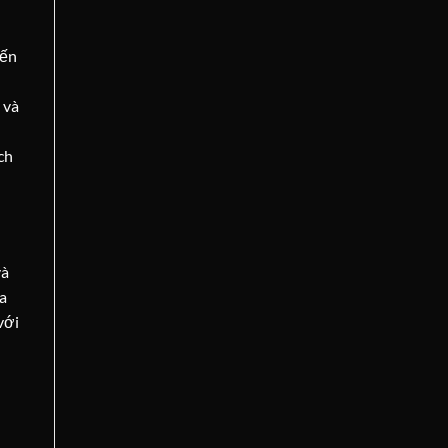
yến
 và
ch
và
ủa
với
h