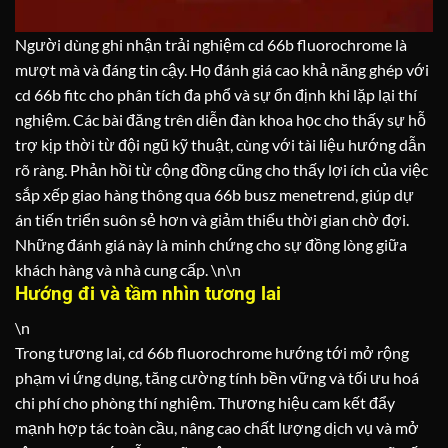
Người dùng ghi nhận trải nghiệm cd 66b fluorochrome là
mượt mà và đáng tin cậy. Họ đánh giá cao khả năng ghép với
cd 66b fitc cho phân tích đa phổ và sự ổn định khi lặp lại thí
nghiệm. Các bài đăng trên diễn đàn khoa học cho thấy sự hỗ
trợ kịp thời từ đội ngũ kỹ thuật, cùng với tài liệu hướng dẫn
rõ ràng. Phản hồi từ cộng đồng cũng cho thấy lợi ích của việc
sắp xếp giao hàng thông qua 66b busz menetrend, giúp dự
án tiến triển suôn sẻ hơn và giảm thiểu thời gian chờ đợi.
Những đánh giá này là minh chứng cho sự đồng lòng giữa
khách hàng và nhà cung cấp.
\n\n
Hướng đi và tầm nhìn tương lai
\n
Trong tương lai, cd 66b fluorochrome hướng tới mở rộng
phạm vi ứng dụng, tăng cường tính bền vững và tối ưu hoá
chi phí cho phòng thí nghiệm. Thương hiệu cam kết đẩy
mạnh hợp tác toàn cầu, nâng cao chất lượng dịch vụ và mở