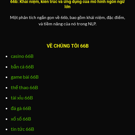
66b: Khái niệm, kiến trúc và ứng dụng của mô hình ngôn ngữ
lớn
Một phân tích ngắn gọn về 66b, bao gồm khái niệm, đặc điểm,
và tiềm năng của nó trong NLP.
VỀ CHÚNG TÔI 66B
casino 66B
bắn cá 66B
game bài 66B
thể thao 66B
tài xỉu 66B
đá gà 66B
xổ số 66B
tin tức 66B