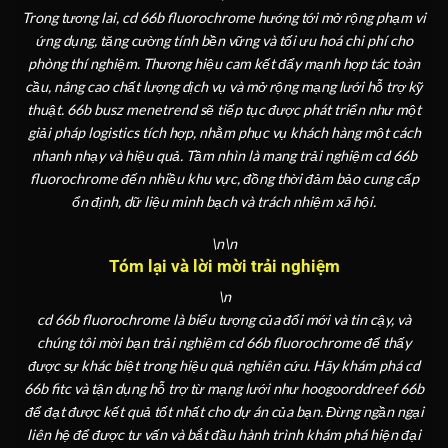
Trong tương lai, cd 66b fluorochrome hướng tới mở rộng phạm vi
ứng dụng, tăng cường tính bền vững và tối ưu hoá chi phí cho
phòng thí nghiệm. Thương hiệu cam kết đẩy mạnh hợp tác toàn
cầu, nâng cao chất lượng dịch vụ và mở rộng mạng lưới hỗ trợ kỹ
thuật. 66b busz menetrend sẽ tiếp tục được phát triển như một
giải pháp logistics tích hợp, nhằm phục vụ khách hàng một cách
nhanh nhạy và hiệu quả. Tầm nhìn là mang trải nghiệm cd 66b
fluorochrome đến nhiều khu vực, đồng thời đảm bảo cung cấp
ổn định, dữ liệu minh bạch và trách nhiệm xã hội.
\n\n
Tóm lại và lời mời trải nghiệm
\n
cd 66b fluorochrome là biểu tượng của đổi mới và tin cậy, và
chúng tôi mời bạn trải nghiệm cd 66b fluorochrome để thấy
được sự khác biệt trong hiệu quả nghiên cứu. Hãy khám phá cd
66b fitc và tận dụng hỗ trợ từ mạng lưới như hoogoorddreef 66b
để đạt được kết quả tốt nhất cho dự án của bạn. Đừng ngần ngại
liên hệ để được tư vấn và bắt đầu hành trình khám phá hiện đại