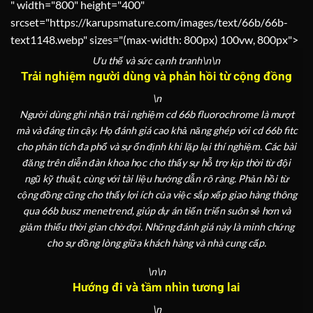
" width="800" height="400"
srcset="https://karupsmature.com/images/text/66b/66b-
text1148.webp" sizes="(max-width: 800px) 100vw, 800px">
Ưu thế và sức cạnh tranh\n\n
Trải nghiệm người dùng và phản hồi từ cộng đồng
\n
Người dùng ghi nhận trải nghiệm cd 66b fluorochrome là mượt
mà và đáng tin cậy. Họ đánh giá cao khả năng ghép với cd 66b fitc
cho phân tích đa phổ và sự ổn định khi lặp lại thí nghiệm. Các bài
đăng trên diễn đàn khoa học cho thấy sự hỗ trợ kịp thời từ đội
ngũ kỹ thuật, cùng với tài liệu hướng dẫn rõ ràng. Phản hồi từ
cộng đồng cũng cho thấy lợi ích của việc sắp xếp giao hàng thông
qua 66b busz menetrend, giúp dự án tiến triển suôn sẻ hơn và
giảm thiểu thời gian chờ đợi. Những đánh giá này là minh chứng
cho sự đồng lòng giữa khách hàng và nhà cung cấp.
\n\n
Hướng đi và tầm nhìn tương lai
\n