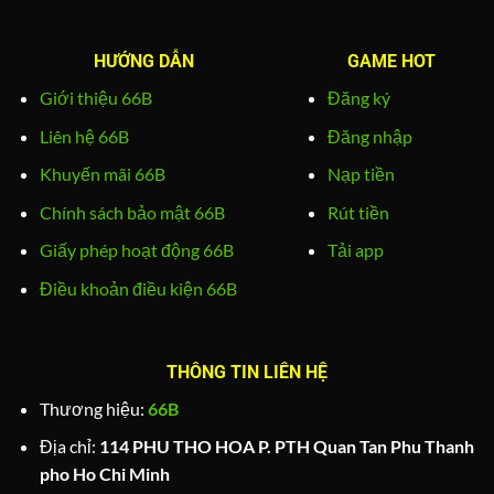
HƯỚNG DẪN
GAME HOT
Giới thiệu 66B
Đăng ký
Liên hệ 66B
Đăng nhập
Khuyến mãi 66B
Nạp tiền
Chính sách bảo mật 66B
Rút tiền
Giấy phép hoạt động 66B
Tải app
Điều khoản điều kiện 66B
THÔNG TIN LIÊN HỆ
Thương hiệu:
66B
Địa chỉ:
114 PHU THO HOA P. PTH Quan Tan Phu Thanh
pho Ho Chi Minh