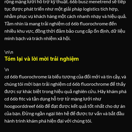
rộng mạng lưới hỗ trợ kỹ thuật. 66b busz menetrend sẽ tiếp
tục được phát triển như một giải pháp logistics tích hợp,
nhằm phục vụ khách hàng một cách nhanh nhạy và hiệu quả.
Tầm nhìn là mang trải nghiệm cd 66b fluorochrome đến
nhiều khu vực, đồng thời đảm bảo cung cấp ổn định, dữ liệu
minh bạch và trách nhiệm xã hội.
\n\n
Tóm lại và lời mời trải nghiệm
\n
cd 66b fluorochrome là biểu tượng của đổi mới và tin cậy, và
chúng tôi mời bạn trải nghiệm cd 66b fluorochrome để thấy
được sự khác biệt trong hiệu quả nghiên cứu. Hãy khám phá
cd 66b fitc và tận dụng hỗ trợ từ mạng lưới như
hoogoorddreef 66b để đạt được kết quả tốt nhất cho dự án
của bạn. Đừng ngần ngại liên hệ để được tư vấn và bắt đầu
hành trình khám phá hiện đại với chúng tôi.