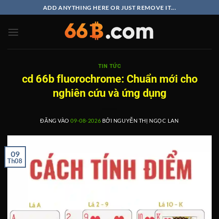
Bỏ
ADD ANYTHING HERE OR JUST REMOVE IT...
qua
nội
dung
TIN TỨC
cd 66b fluorochrome: Chuẩn mới cho
nghiên cứu và ứng dụng
ĐĂNG VÀO
09-08-2026
BỞI
NGUYỄN THỊ NGỌC LAN
09
Th08