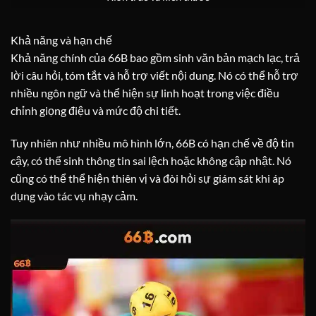
Khả năng và hạn chế
Khả năng chính của 66B bao gồm sinh văn bản mạch lạc, trả
lời câu hỏi, tóm tắt và hỗ trợ viết nội dung. Nó có thể hỗ trợ
nhiều ngôn ngữ và thể hiện sự linh hoạt trong việc điều
chỉnh giọng điệu và mức độ chi tiết.
Tuy nhiên như nhiều mô hình lớn, 66B có hạn chế về độ tin
cậy, có thể sinh thông tin sai lệch hoặc không cập nhật. Nó
cũng có thể thể hiện thiên vị và đòi hỏi sự giám sát khi áp
dụng vào tác vụ nhạy cảm.