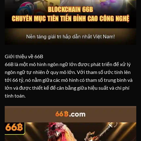
Giới thiệu về 66B
66B là một mô hình ngôn ngữ lớn được phát triển để xử lý
ngôn ngữ tự nhiên ở quy mô lớn. Với tham số ước tính lên
tới 66 tỷ, nó nằm giữa các mô hình có tham số trung bình và
lớn và được thiết kế để cân bằng giữa hiệu suất và chi phí
tính toán.