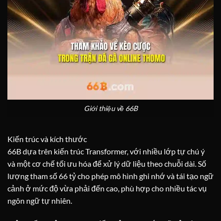
Giới thiệu về 66B
Kiến trúc và kích thước
66B dựa trên kiến trúc Transformer, với nhiều lớp tự chú ý
và một cơ chế tối ưu hóa để xử lý dữ liệu theo chuỗi dài. Số
lượng tham số 66 tỷ cho phép mô hình ghi nhớ và tái tạo ngữ
cảnh ở mức độ vừa phải đến cao, phù hợp cho nhiều tác vụ
ngôn ngữ tự nhiên.