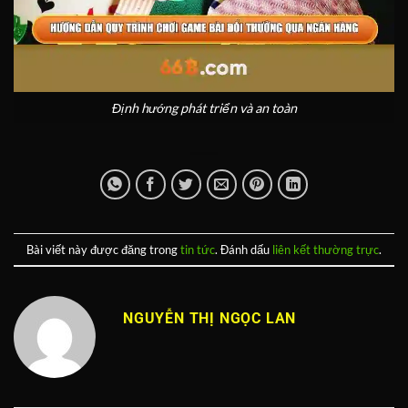
Định hướng phát triển và an toàn
Bài viết này được đăng trong
tin tức
. Đánh dấu
liên kết thường trực
.
NGUYỄN THỊ NGỌC LAN