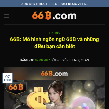
Bỏ
ADD ANYTHING HERE OR JUST REMOVE IT...
qua
nội
dung
TIN TỨC
66B: Mô hình ngôn ngữ 66B và những
điều bạn cần biết
ĐĂNG VÀO
07-08-2026
BỞI
NGUYỄN THỊ NGỌC LAN
07
Th08