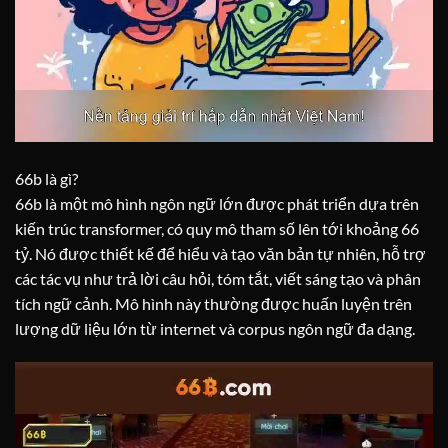
66b là gì?
66b là một mô hình ngôn ngữ lớn được phát triển dựa trên
kiến trúc transformer, có quy mô tham số lên tới khoảng 66
tỷ. Nó được thiết kế để hiểu và tạo văn bản tự nhiên, hỗ trợ
các tác vụ như trả lời câu hỏi, tóm tắt, viết sáng tạo và phân
tích ngữ cảnh. Mô hình này thường được huấn luyện trên
lượng dữ liệu lớn từ internet và corpus ngôn ngữ đa dạng.