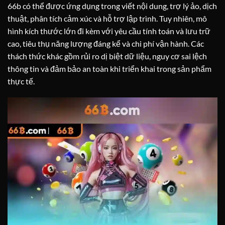
66b có thể được ứng dụng trong viết nội dung, trợ lý ảo, dịch
thuật, phân tích cảm xúc và hỗ trợ lập trình. Tuy nhiên, mô
hình kích thước lớn đi kèm với yêu cầu tính toán và lưu trữ
cao, tiêu thụ năng lượng đáng kể và chi phí vận hành. Các
thách thức khác gồm rủi ro dị biệt dữ liệu, nguy cơ sai lệch
thông tin và đảm bảo an toàn khi triển khai trong sản phẩm
thực tế.