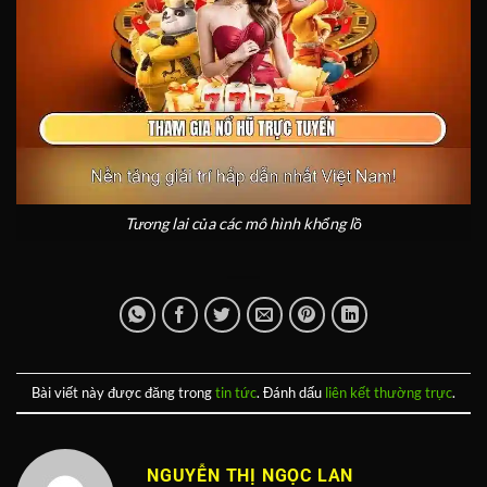
Tương lai của các mô hình khổng lồ
Bài viết này được đăng trong
tin tức
. Đánh dấu
liên kết thường trực
.
NGUYỄN THỊ NGỌC LAN