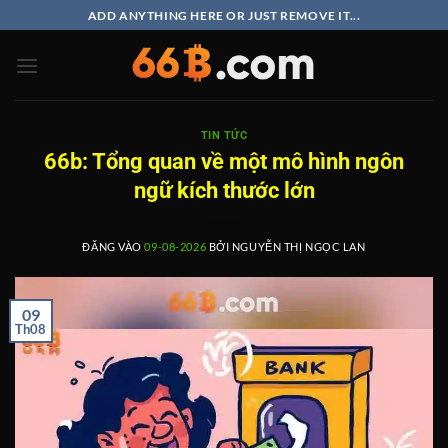
Bỏ
ADD ANYTHING HERE OR JUST REMOVE IT...
qua
nội
dung
TIN TỨC
66b: Tổng quan về một mô hình ngôn
ngữ kích thước lớn
ĐĂNG VÀO
09-08-2026
BỞI
NGUYỄN THỊ NGỌC LAN
09
Th08