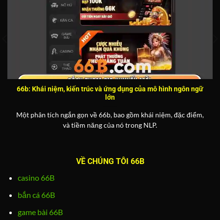
66b: Khái niệm, kiến trúc và ứng dụng của mô hình ngôn ngữ
lớn
Một phân tích ngắn gọn về 66b, bao gồm khái niệm, đặc điểm,
và tiềm năng của nó trong NLP.
VỀ CHÚNG TÔI 66B
casino 66B
bắn cá 66B
game bài 66B