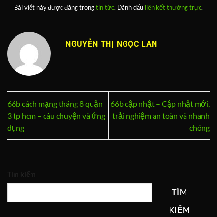
Bài viết này được đăng trong
tin tức
. Đánh dấu
liên kết thường trực
.
NGUYỄN THỊ NGỌC LAN
66b cách mạng tháng 8 quận
66b cập nhật – Cập nhật mới,
3 tp hcm – câu chuyện và ứng
trải nghiệm an toàn và nhanh
dụng
chóng
Tìm kiếm
TÌM
KIẾM