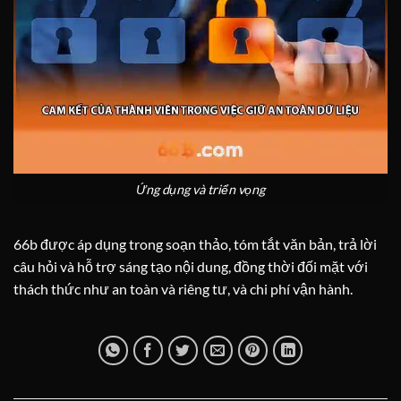
Ứng dụng và triển vọng
66b được áp dụng trong soạn thảo, tóm tắt văn bản, trả lời
câu hỏi và hỗ trợ sáng tạo nội dung, đồng thời đối mặt với
thách thức như an toàn và riêng tư, và chi phí vận hành.