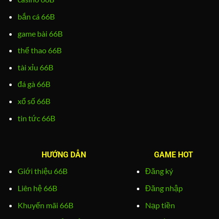
bắn cá 66B
game bài 66B
thể thao 66B
tài xỉu 66B
đá gà 66B
xổ số 66B
tin tức 66B
HƯỚNG DẪN
GAME HOT
Giới thiệu 66B
Đăng ký
Liên hệ 66B
Đăng nhập
Khuyến mãi 66B
Nạp tiền