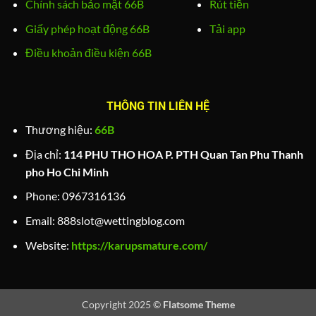
Chính sách bảo mật 66B
Rút tiền
Giấy phép hoạt động 66B
Tải app
Điều khoản điều kiện 66B
THÔNG TIN LIÊN HỆ
Thương hiệu:
66B
Địa chỉ:
114 PHU THO HOA P. PTH Quan Tan Phu Thanh
pho Ho Chi Minh
Phone:
0967316136
Email:
888slot@wettingblog.com
Website:
https://karupsmature.com/
Copyright 2025 ©
Flatsome Theme