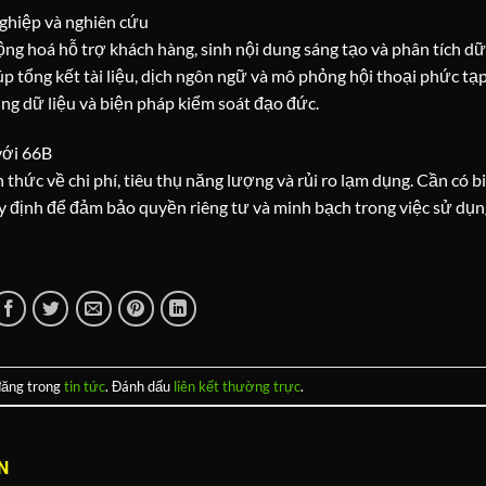
ghiệp và nghiên cứu
ng hoá hỗ trợ khách hàng, sinh nội dung sáng tạo và phân tích dữ
úp tổng kết tài liệu, dịch ngôn ngữ và mô phỏng hội thoại phức tạp
ng dữ liệu và biện pháp kiểm soát đạo đức.
với 66B
thức về chi phí, tiêu thụ năng lượng và rủi ro lạm dụng. Cần có b
quy định để đảm bảo quyền riêng tư và minh bạch trong việc sử dụ
đăng trong
tin tức
. Đánh dấu
liên kết thường trực
.
N