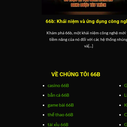
ình ngôn ngữ
66b: Khái niệm và ứng dụng công ng
Khám phá 66b, một khái niệm công nghệ mới 
một mô hình ngôn
tiềm năng của nó đối với các hệ thống nhún
gữ cảnh và ứng
và[...]
VỀ CHÚNG TÔI 66B
casino 66B
G
bắn cá 66B
L
game bài 66B
K
thể thao 66B
C
tài xỉu 66B
G