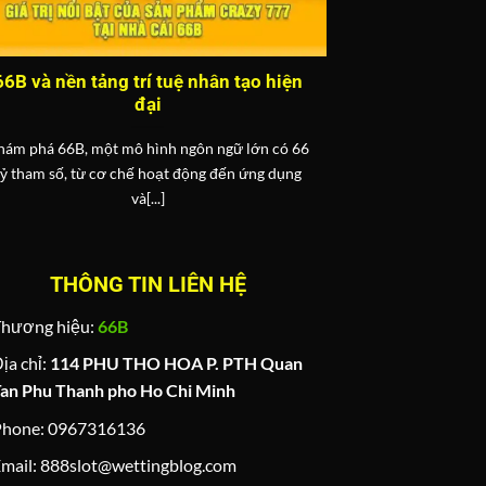
66B và nền tảng trí tuệ nhân tạo hiện
đại
hám phá 66B, một mô hình ngôn ngữ lớn có 66
tỷ tham số, từ cơ chế hoạt động đến ứng dụng
và[...]
THÔNG TIN LIÊN HỆ
hương hiệu:
66B
ịa chỉ:
114 PHU THO HOA P. PTH Quan
an Phu Thanh pho Ho Chi Minh
Phone:
0967316136
mail:
888slot@wettingblog.com