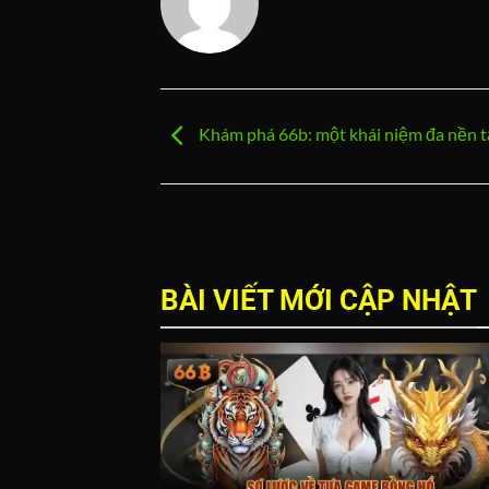
Khám phá 66b: một khái niệm đa nền 
BÀI VIẾT MỚI CẬP NHẬT